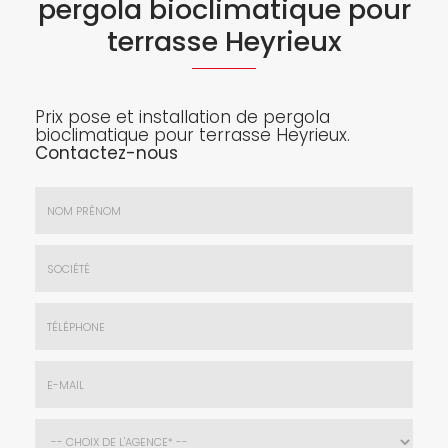
pergola bioclimatique pour
terrasse Heyrieux
Prix pose et installation de pergola
bioclimatique pour terrasse Heyrieux.
Contactez-nous
Nom
&
Prénom
Société
*
:
Téléphone
E-