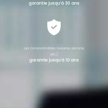
garantie jusqu’à 30 ans
Les consommables (visserie, silicone,
etc.)
garantie jusqu’à 10 ans