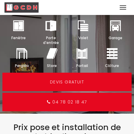
Togg
navi
Aller
au
contenu
Fenêtre
Porte
Volet
Garage
principal
d'entrée
Pergola
Store
Portail
Clôture
DEVIS GRATUIT
04 78 02 18 47
Prix pose et installation de