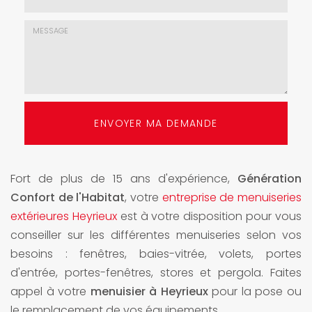
mail
*
Choix
de
l'agence
*
Message
:
ENVOYER MA DEMANDE
*
Fort de plus de 15 ans d'expérience,
Génération
Confort de l'Habitat
, votre
entreprise de menuiseries
extérieures Heyrieux
est à votre disposition pour vous
conseiller sur les différentes menuiseries selon vos
besoins : fenêtres, baies-vitrée, volets, portes
d'entrée, portes-fenêtres, stores et pergola. Faites
appel à votre
menuisier à Heyrieux
pour la pose ou
le remplacement de vos équipements.