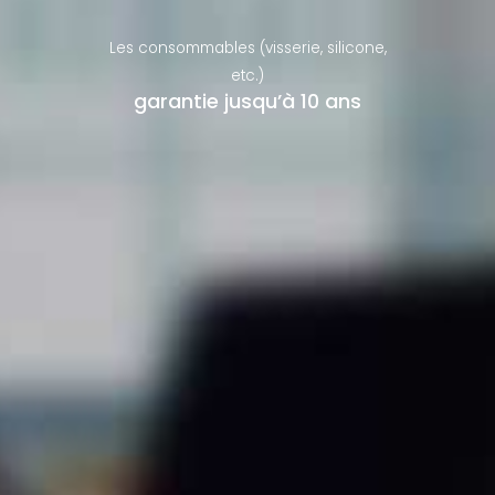
Les consommables (visserie, silicone,
etc.)
garantie jusqu’à 10 ans