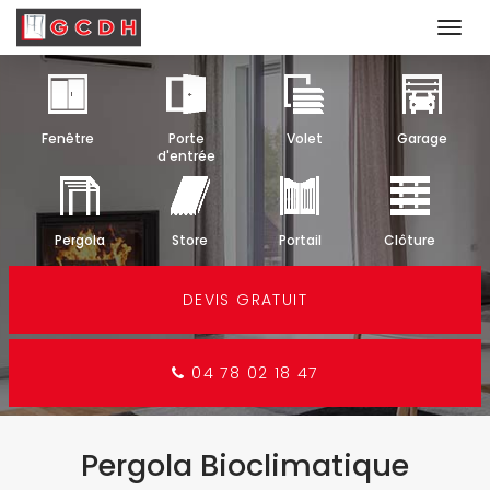
Togg
navi
Aller
au
contenu
Fenêtre
Porte
Volet
Garage
principal
d'entrée
Pergola
Store
Portail
Clôture
DEVIS GRATUIT
04 78 02 18 47
Pergola Bioclimatique