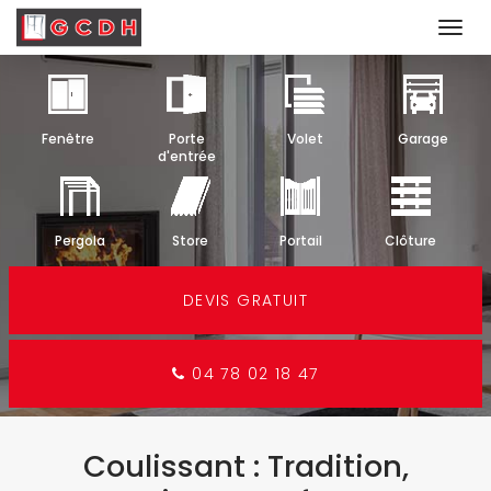
Togg
navi
Aller
au
contenu
Fenêtre
Porte
Volet
Garage
principal
d'entrée
Pergola
Store
Portail
Clôture
DEVIS GRATUIT
04 78 02 18 47
Coulissant : Tradition,