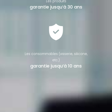
Les produits
garantie jusqu’à 30 ans
Les consommables (visserie, silicone,
etc.)
garantie jusqu’à 10 ans