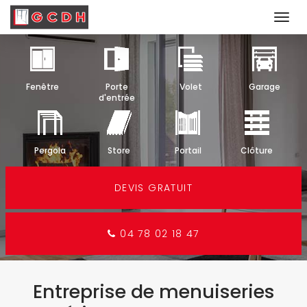
Togg
navi
Aller
au
contenu
Fenêtre
Porte
Volet
Garage
principal
d'entrée
Pergola
Store
Portail
Clôture
DEVIS GRATUIT
04 78 02 18 47
Entreprise de menuiseries