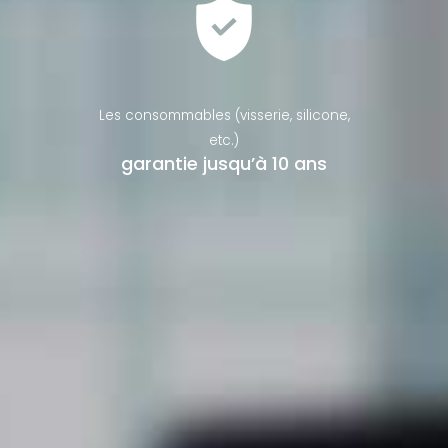
Les consommables (visserie, silicone,
etc.)
garantie jusqu’à 10 ans