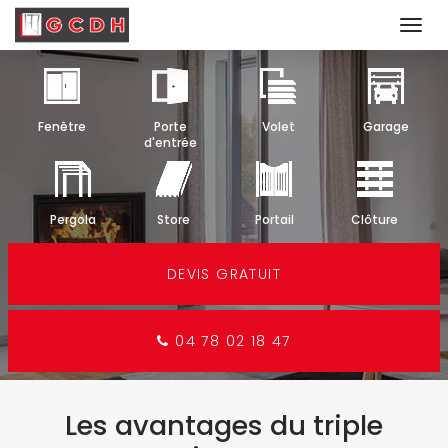
Togg
navi
Aller
au
contenu
Fenêtre
Porte
Volet
Garage
principal
d'entrée
Pergola
Store
Portail
Clôture
DEVIS GRATUIT
04 78 02 18 47
Les avantages du triple