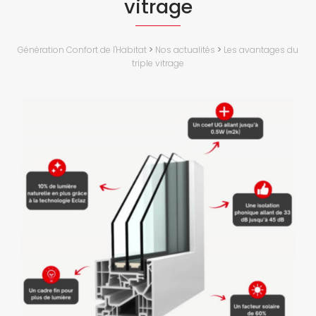
vitrage
Génération Confort de l'Habitat
>
Nos actualités
>
Les avantages du
triple vitrage