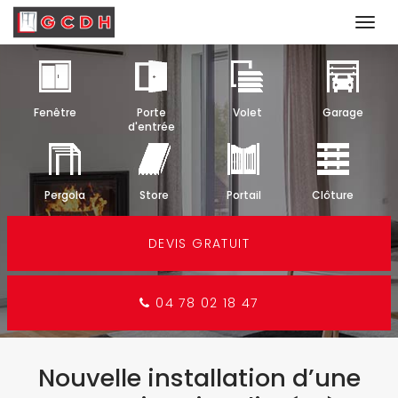
Togg
navi
Aller
au
contenu
Fenêtre
Porte
Volet
Garage
principal
d'entrée
Pergola
Store
Portail
Clôture
DEVIS GRATUIT
04 78 02 18 47
Nouvelle installation d’une