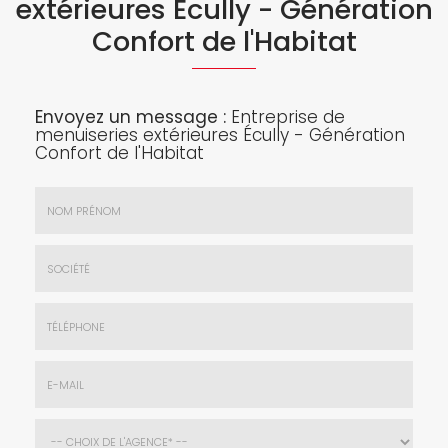
extérieures Écully - Génération
Confort de l'Habitat
Envoyez un message :
Entreprise de
menuiseries extérieures Écully - Génération
Confort de l'Habitat
Nom
&
Prénom
Société
*
:
Téléphone
E-