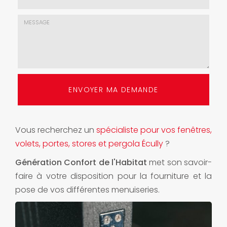
mail
*
Choix
de
l'agence
*
Message
:
ENVOYER MA DEMANDE
*
Vous recherchez un
spécialiste pour vos fenêtres,
volets, portes, stores et pergola Écully
?
Génération Confort de l'Habitat
met son savoir-
faire à votre disposition pour la fourniture et la
pose de vos différentes menuiseries.