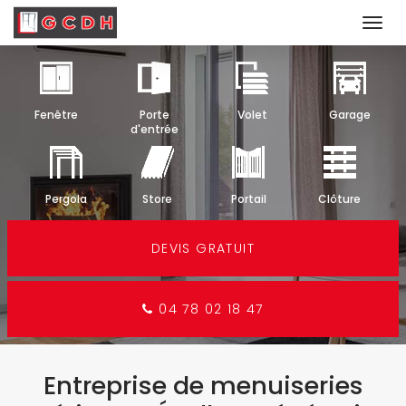
Togg
navi
Aller
au
contenu
Fenêtre
Porte
Volet
Garage
principal
d'entrée
Pergola
Store
Portail
Clôture
DEVIS GRATUIT
04 78 02 18 47
Entreprise de menuiseries