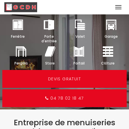
Togg
navi
Aller
au
contenu
Fenêtre
Porte
Volet
Garage
principal
d'entrée
Pergola
Store
Portail
Clôture
DEVIS GRATUIT
04 78 02 18 47
Entreprise de menuiseries