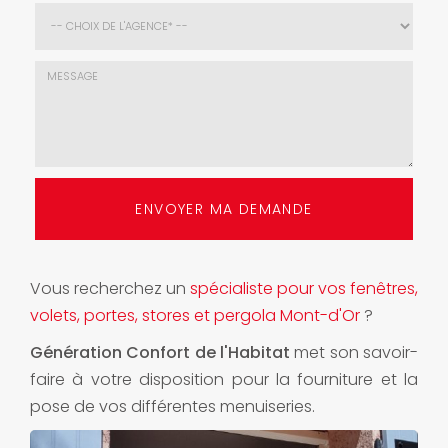
E-
mail
*
Choix
de
l'agence
*
Message
:
ENVOYER MA DEMANDE
*
Vous recherchez un
spécialiste pour vos fenêtres,
volets, portes, stores et pergola Mont-d'Or
?
Génération Confort de l'Habitat
met son savoir-
faire à votre disposition pour la fourniture et la
pose de vos différentes menuiseries.