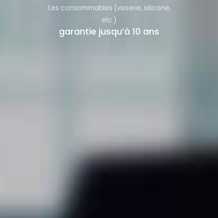
Les consommables (visserie, silicone,
etc.)
garantie jusqu’à 10 ans