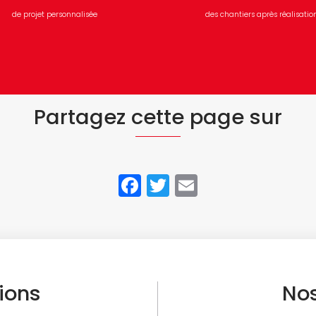
de projet personnalisée
des chantiers après réalisatio
Partagez cette page sur
Facebook
Twitter
Email
tions
Nos