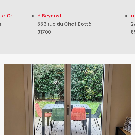
 d'Or
à Beynost
à
n
553 rue du Chat Botté
2
01700
6