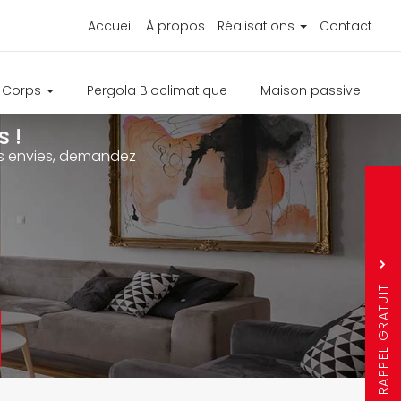
Accueil
À propos
Réalisations
Contact
e Corps
Pergola Bioclimatique
Maison passive
 !
ure
os envies, demandez
s
r
Sujet
*
Nom
Prénom
RAPPEL GRATUIT
Téléphone
*
*
Ville
*
Question mathémati
6 + 7 =