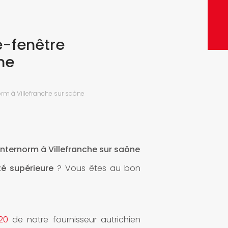
ENVO
e-fenêtre
ne
norm à Villefranche sur saône
 Internorm à Villefranche sur saône
té supérieure
? Vous êtes au bon
520
de notre fournisseur autrichien