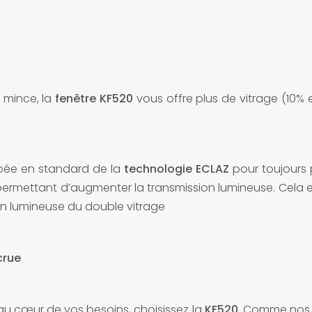
 mince, la
fenêtre KF520
vous offre plus de vitrage (10% 
ée en standard de la
technologie ECLAZ
pour toujours p
e permettant d’augmenter la transmission lumineuse. Cela est 
ion lumineuse du double vitrage
crue
au cœur de vos besoins, choisissez la
KF520
. Comme nos 