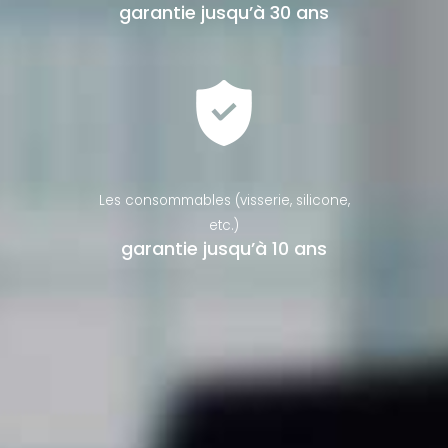
garantie jusqu’à 30 ans
Les consommables (visserie, silicone,
etc.)
garantie jusqu’à 10 ans