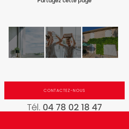
Fenêtres
C'EST LA
Installation
KF520 |
RENTREE!
de volets
Nouveauté
battants
ouvrant
motorisés,
caché en
moustiquaires
CONTACTEZ-NOUS
Triple vitrage
et porte PVC
à
Tél.
04 78 02 18 47
ROCHETAILLEE
SU...