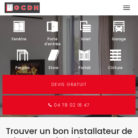
Togg
navi
Aller
au
contenu
Fenêtre
Porte
Volet
Garage
principal
d'entrée
Pergola
Store
Portail
Clôture
DEVIS GRATUIT
04 78 02 18 47
Trouver un bon installateur de