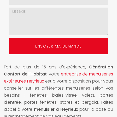
mail
*
Choix
de
l'agence
*
Message
:
ENVOYER MA DEMANDE
*
Fort de plus de 15 ans d'expérience,
Génération
Confort de l'Habitat
, votre
entreprise de menuiseries
extérieures Heyrieux
est à votre disposition pour vous
conseiller sur les différentes menuiseries selon vos
besoins : fenêtres, baies-vitrée, volets, portes
d'entrée, portes-fenêtres, stores et pergola. Faites
appel à votre
menuisier à Heyrieux
pour la pose ou
le remplacement de vos équipements.