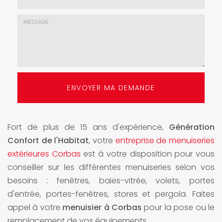
mail
*
Choix
de
l'agence
*
Message
:
ENVOYER MA DEMANDE
*
Fort de plus de 15 ans d'expérience,
Génération
Confort de l'Habitat
, votre
entreprise de menuiseries
extérieures Corbas
est à votre disposition pour vous
conseiller sur les différentes menuiseries selon vos
besoins : fenêtres, baies-vitrée, volets, portes
d'entrée, portes-fenêtres, stores et pergola. Faites
appel à votre
menuisier à Corbas
pour la pose ou le
remplacement de vos équipements.