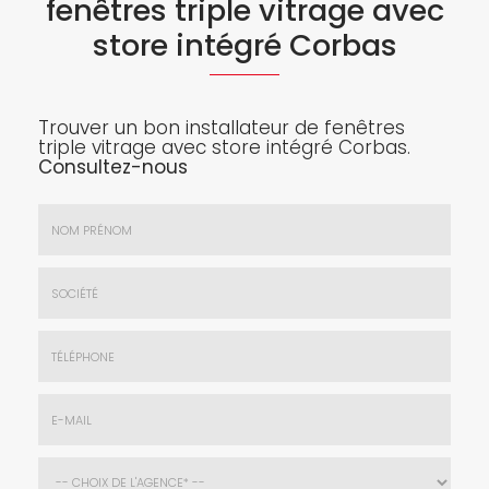
fenêtres triple vitrage avec
store intégré Corbas
Trouver un bon installateur de fenêtres
triple vitrage avec store intégré Corbas.
Consultez-nous
Nom
&
Prénom
Société
*
:
Téléphone
E-