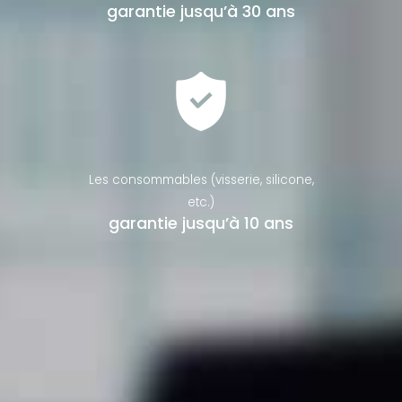
garantie jusqu’à 30 ans
Les consommables (visserie, silicone,
etc.)
garantie jusqu’à 10 ans