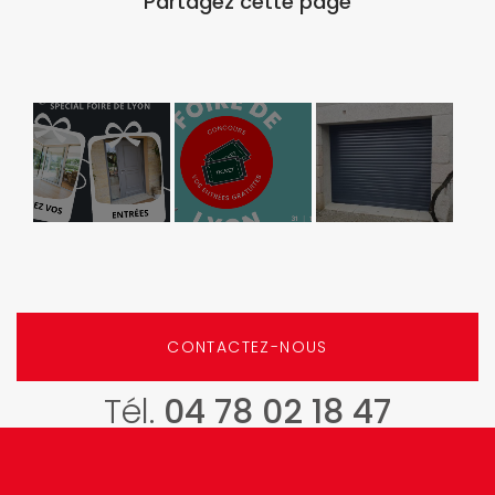
GCDH vous
Des places à
Installation
offre des
gagner pour
d’une porte
places pour
la Foire de
de garage
la foire de
Lyon !
enroulable à
Lyon
CHASSELAY
CONTACTEZ-NOUS
Tél.
04 78 02 18 47