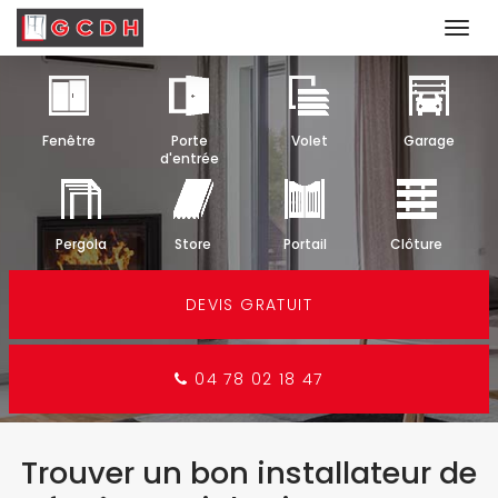
Togg
navi
Aller
au
contenu
Fenêtre
Porte
Volet
Garage
principal
d'entrée
Pergola
Store
Portail
Clôture
DEVIS GRATUIT
04 78 02 18 47
Trouver un bon installateur de