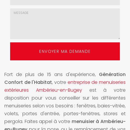
mail
*
Choix
de
l'agence
*
Message
:
ENVOYER MA DEMANDE
*
Fort de plus de 15 ans d'expérience,
Génération
Confort de l'Habitat
, votre
entreprise de menuiseries
extérieures Ambérieu-en-Bugey
est à votre
disposition pour vous conseiller sur les différentes
menuiseries selon vos besoins : fenêtres, baies-vitrée,
volets, portes d'entrée, portes-fenêtres, stores et
pergola. Faites appel à votre
menuisier à Ambérieu-
en-Bugey
pour la pose ou le remplacement de vos