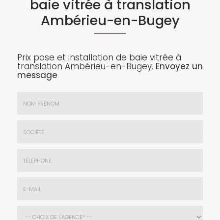
baie vitrée à translation
Ambérieu-en-Bugey
Prix pose et installation de baie vitrée à
translation Ambérieu-en-Bugey.
Envoyez un
message
Nom
&
Prénom
Société
*
:
Téléphone
E-