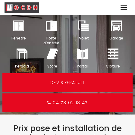
Togg
navi
Aller
au
contenu
Fenêtre
Porte
Volet
Garage
principal
d'entrée
Pergola
Store
Portail
Clôture
DEVIS GRATUIT
04 78 02 18 47
Prix pose et installation de