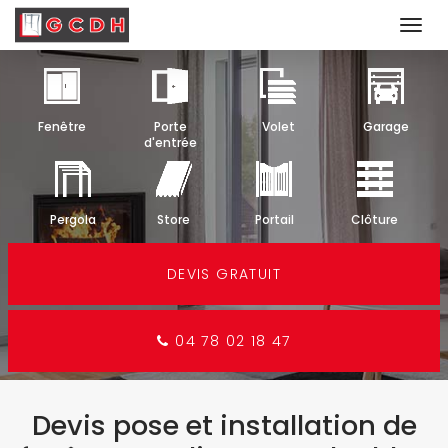
Togg
navi
Aller
au
contenu
Fenêtre
Porte
Volet
Garage
principal
d'entrée
Pergola
Store
Portail
Clôture
DEVIS GRATUIT
04 78 02 18 47
Devis pose et installation de