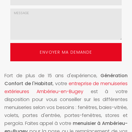
mail
*
Choix
de
l'agence
*
Message
:
ENVOYER MA DEMANDE
*
Fort de plus de 15 ans d'expérience,
Génération
Confort de l'Habitat
, votre
entreprise de menuiseries
extérieures Ambérieu-en-Bugey
est à votre
disposition pour vous conseiller sur les différentes
menuiseries selon vos besoins : fenêtres, baies-vitrée,
volets, portes d'entrée, portes-fenêtres, stores et
pergola. Faites appel à votre
menuisier à Ambérieu-
en-Bugey
pour la pose ou le remplacement de vos