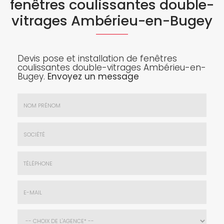
fenêtres coulissantes double-
vitrages Ambérieu-en-Bugey
Devis pose et installation de fenêtres
coulissantes double-vitrages Ambérieu-en-
Bugey.
Envoyez un message
Nom
&
Prénom
Société
*
:
Téléphone
E-