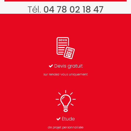
Sécurité,
Tél.
04 78 02 18 47
isolation et
qualité
Devis gratuit
sur rendez-vous uniquement
Étude
de projet personnalisée