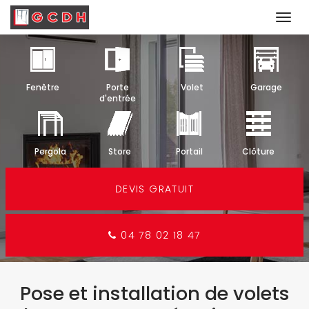
Togg
navi
Aller
au
contenu
Fenêtre
Porte
Volet
Garage
principal
d'entrée
Pergola
Store
Portail
Clôture
DEVIS GRATUIT
04 78 02 18 47
Pose et installation de volets