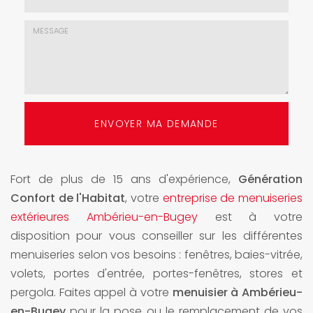
mail
*
Choix
de
l'agence
*
Message
:
ENVOYER MA DEMANDE
*
Fort de plus de 15 ans d'expérience,
Génération
Confort de l'Habitat
, votre
entreprise de menuiseries
extérieures Ambérieu-en-Bugey
est à votre
disposition pour vous conseiller sur les différentes
menuiseries selon vos besoins : fenêtres, baies-vitrée,
volets, portes d'entrée, portes-fenêtres, stores et
pergola. Faites appel à votre
menuisier à Ambérieu-
en-Bugey
pour la pose ou le remplacement de vos