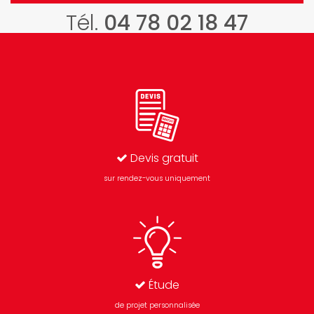
année à venir
Tél.
04 78 02 18 47
!
Devis gratuit
sur rendez-vous uniquement
Étude
de projet personnalisée