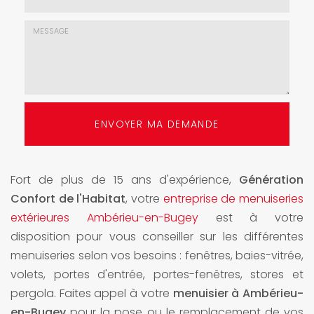
mail
*
Choix
de
l'agence
*
Message
:
ENVOYER MA DEMANDE
*
Fort de plus de 15 ans d'expérience,
Génération
Confort de l'Habitat
, votre
entreprise de menuiseries
extérieures Ambérieu-en-Bugey
est à votre
disposition pour vous conseiller sur les différentes
menuiseries selon vos besoins : fenêtres, baies-vitrée,
volets, portes d'entrée, portes-fenêtres, stores et
pergola. Faites appel à votre
menuisier à Ambérieu-
en-Bugey
pour la pose ou le remplacement de vos