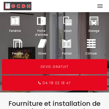
Togg
navi
Aller
au
contenu
Fenêtre
Porte
Volet
Garage
principal
d'entrée
Pergola
Store
Portail
Clôture
DEVIS GRATUIT
04 78 02 18 47
Fourniture et installation de