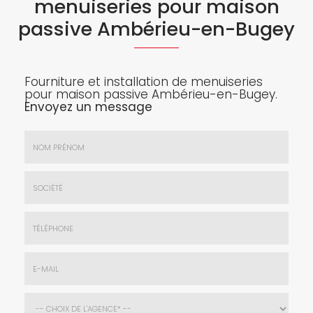
menuiseries pour maison
passive Ambérieu-en-Bugey
Fourniture et installation de menuiseries
pour maison passive Ambérieu-en-Bugey.
Envoyez un message
Nom
&
Prénom
Société
*
:
Téléphone
E-