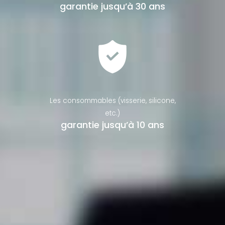
garantie jusqu’à 30 ans
Les consommables (visserie, silicone,
etc.)
garantie jusqu’à 10 ans