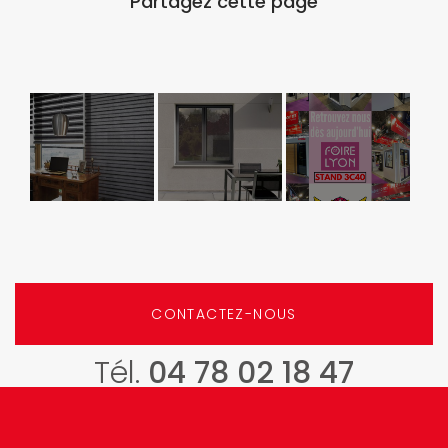
Store
Fenêtre ALU
GCDH à la
Decoduo
Foire de Lyon
2025 – C’est
parti !
CONTACTEZ-NOUS
Tél.
04 78 02 18 47