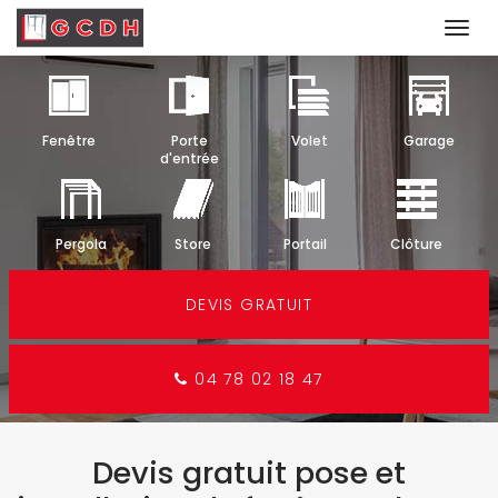
Togg
navi
Aller
au
contenu
Fenêtre
Porte
Volet
Garage
principal
d'entrée
Pergola
Store
Portail
Clôture
DEVIS GRATUIT
04 78 02 18 47
Devis gratuit pose et