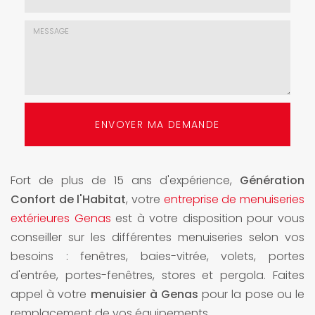
mail
*
Choix
de
l'agence
*
Message
:
ENVOYER MA DEMANDE
*
Fort de plus de 15 ans d'expérience,
Génération
Confort de l'Habitat
, votre
entreprise de menuiseries
extérieures Genas
est à votre disposition pour vous
conseiller sur les différentes menuiseries selon vos
besoins : fenêtres, baies-vitrée, volets, portes
d'entrée, portes-fenêtres, stores et pergola. Faites
appel à votre
menuisier à Genas
pour la pose ou le
remplacement de vos équipements.