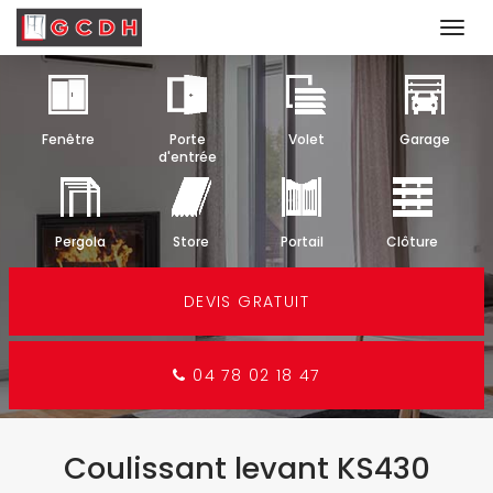
Togg
navi
Aller
au
contenu
Fenêtre
Porte
Volet
Garage
principal
d'entrée
Pergola
Store
Portail
Clôture
DEVIS GRATUIT
04 78 02 18 47
Coulissant levant KS430