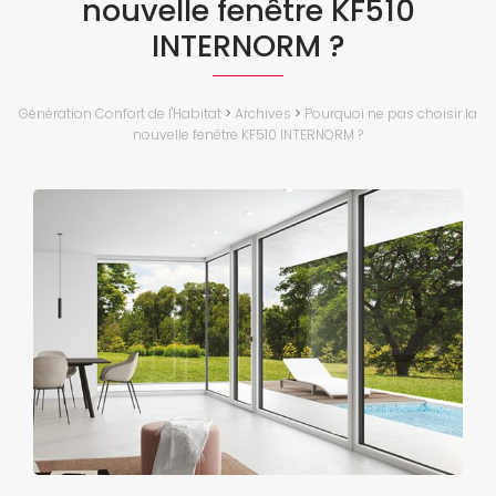
nouvelle fenêtre KF510
INTERNORM ?
Génération Confort de l'Habitat
>
Archives
>
Pourquoi ne pas choisir la
nouvelle fenêtre KF510 INTERNORM ?