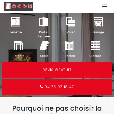
Togg
navi
Aller
au
contenu
Fenêtre
Porte
Volet
Garage
principal
d'entrée
Pergola
Store
Portail
Clôture
DEVIS GRATUIT
04 78 02 18 47
Pourquoi ne pas choisir la