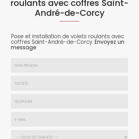
roulants avec coffres Saint-
André-de-Corcy
Pose et installation de volets roulants avec
coffres Saint-André-de-Corcy.
Envoyez un
message
Nom
&
Prénom
Société
*
:
Téléphone
E-