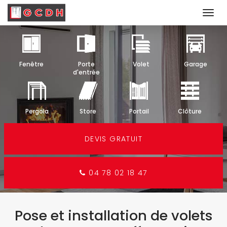
Togg
navi
Aller
au
contenu
Fenêtre
Porte
Volet
Garage
principal
d'entrée
Pergola
Store
Portail
Clôture
DEVIS GRATUIT
04 78 02 18 47
Pose et installation de volets