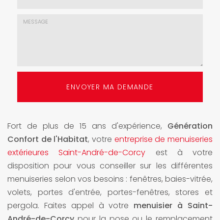
mail
*
Choix
de
l'agence
*
Message
:
ENVOYER MA DEMANDE
*
Fort de plus de 15 ans d'expérience,
Génération
Confort de l'Habitat
, votre
entreprise de menuiseries
extérieures Saint-André-de-Corcy
est à votre
disposition pour vous conseiller sur les différentes
menuiseries selon vos besoins : fenêtres, baies-vitrée,
volets, portes d'entrée, portes-fenêtres, stores et
pergola. Faites appel à votre
menuisier à Saint-
André-de-Corcy
pour la pose ou le remplacement