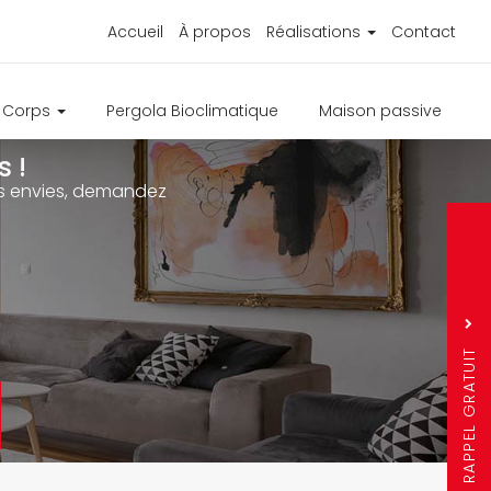
Accueil
À propos
Réalisations
Contact
e Corps
Pergola Bioclimatique
Maison passive
 !
ure
os envies, demandez
s
r
Sujet
*
Nom
Prénom
RAPPEL GRATUIT
Téléphone
*
*
Ville
*
Question mathémati
3 + 4 =