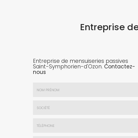
Entreprise d
Entreprise de mensuiseries passives
Saint-Symphorien-d'Ozon.
Contactez-
nous
Nom
&
Prénom
Société
*
:
Téléphone