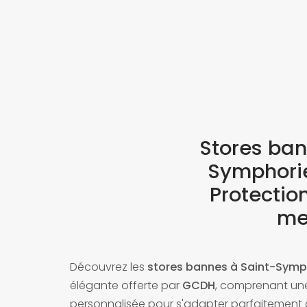
Stores ban
Symphori
Protection
me
Découvrez les
stores bannes à Saint-Sym
élégante offerte par
GCDH
, comprenant une
personnalisée pour s'adapter parfaitement à