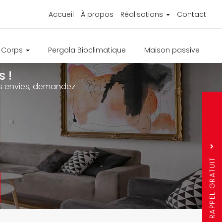
Accueil
À propos
Réalisations
Contact
e Corps
Pergola Bioclimatique
Maison passive
 !
ure
os envies, demandez
s
r
Sujet
*
Nom
Prénom
RAPPEL GRATUIT
Téléphone
*
*
Ville
*
Question mathémati
2 + 13 =