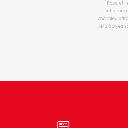
Pose et in
internorm 
chandieu offra
AMB à Blyes so