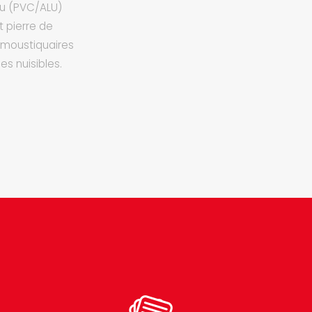
alu (PVC/ALU)
t pierre de
 moustiquaires
es nuisibles.