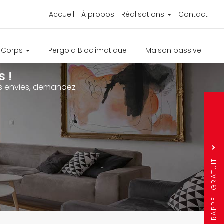
Accueil
À propos
Réalisations
Contact
e Corps
Pergola Bioclimatique
Maison passive
 !
ure
os envies, demandez
s
r
Sujet
*
Nom
Prénom
RAPPEL GRATUIT
Téléphone
*
*
Ville
*
Question mathémati
5 + 13 =