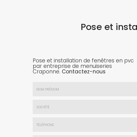
Pose et inst
Pose et installation de fenêtres en pvc
par entreprise de menuiseries
Craponne.
Contactez-nous
Nom
&
Prénom
Société
*
:
Téléphone