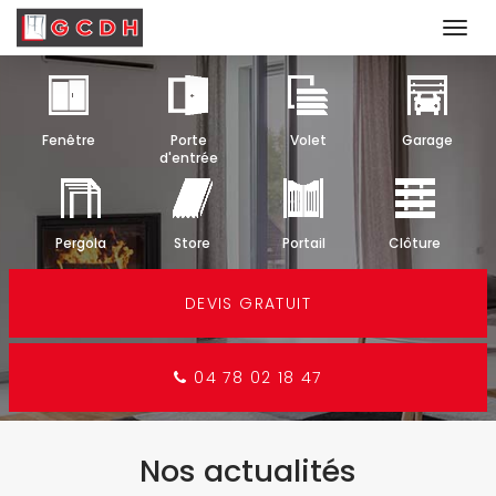
Togg
navi
Aller
au
contenu
Fenêtre
Porte
Volet
Garage
principal
d'entrée
Pergola
Store
Portail
Clôture
DEVIS GRATUIT
04 78 02 18 47
Nos actualités