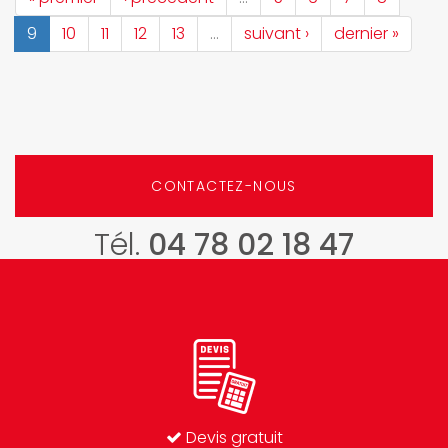
9
10
11
12
13
…
suivant ›
dernier »
CONTACTEZ-NOUS
Tél.
04 78 02 18 47
Devis gratuit