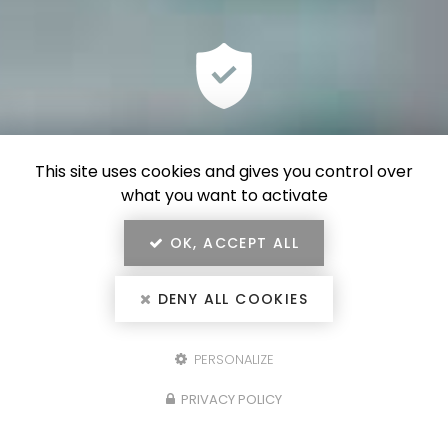
Les produits
This site uses cookies and gives you control over
garantie jusqu’à 30 ans
what you want to activate
OK, ACCEPT ALL
DENY ALL COOKIES
PERSONALIZE
Les consommables (visserie, silicone,
Configurez votre
PRIVACY POLICY
etc.)
projet
garantie jusqu’à 10 ans
portails, clôtures, garde-corps