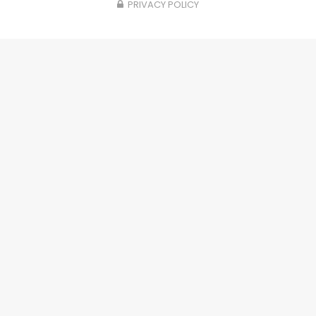
Configurez votre
PRIVACY POLICY
projet
portails, clôtures, garde-corps