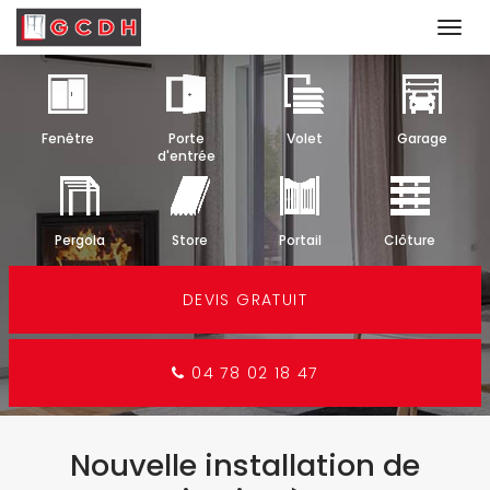
Togg
navi
Aller
au
contenu
Fenêtre
Porte
Volet
Garage
principal
d'entrée
Pergola
Store
Portail
Clôture
DEVIS GRATUIT
04 78 02 18 47
Nouvelle installation de