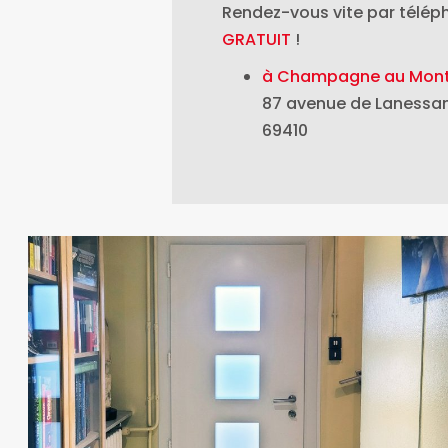
Rendez-vous vite par télé
GRATUIT
!
à Champagne au Mont
87 avenue de Lanessa
69410