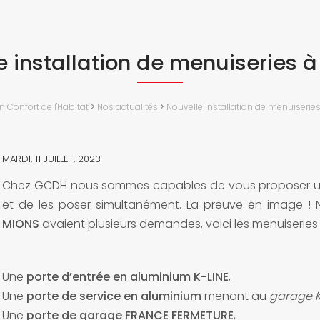
e installation de menuiseries à
n Confort de l'Habitat
>
Nos actualités
>
Nouvelle installation de menuiseries
MARDI, 11 JUILLET, 2023
Chez GCDH nous sommes capables de vous proposer u
et de les poser simultanément. La preuve en image ! N
MIONS
avaient plusieurs demandes, voici les menuiseries 
Une
porte d’entrée en aluminium K-LINE
,
Une
porte de service en aluminium
menant au
garage K
Une
porte de garage FRANCE FERMETURE
,