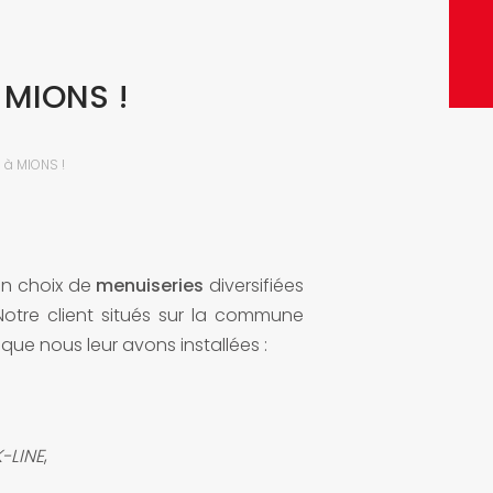
ENVO
 MIONS !
 à MIONS !
n choix de
menuiseries
diversifiées
otre client situés sur la commune
que nous leur avons installées :
-LINE
,