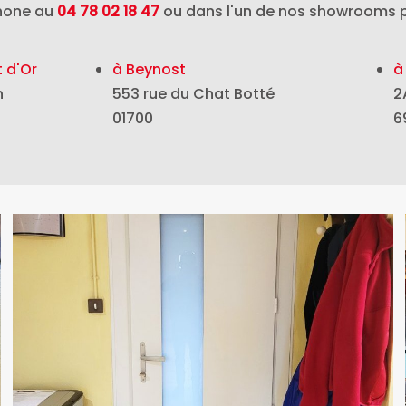
phone au
04 78 02 18 47
ou dans l'un de nos showrooms p
 d'Or
à Beynost
à
n
553 rue du Chat Botté
2
01700
6