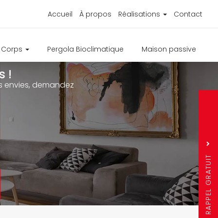
Accueil
À propos
Réalisations
Contact
e Corps
Pergola Bioclimatique
Maison passive
 !
ure
os envies, demandez
s
r
Sujet
*
Nom
Prénom
RAPPEL GRATUIT
Téléphone
*
*
Ville
*
Question mathémati
7 + 3 =