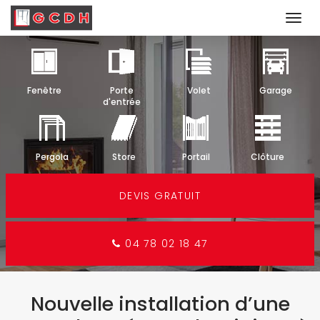
Togg
navi
Aller
au
contenu
Fenêtre
Porte
Volet
Garage
principal
d'entrée
Pergola
Store
Portail
Clôture
DEVIS GRATUIT
04 78 02 18 47
Nouvelle installation d’une