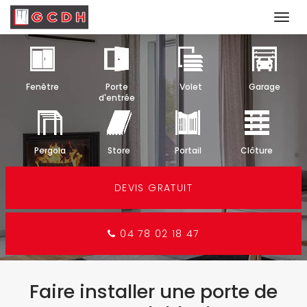
Togg
navi
Aller
au
contenu
Fenêtre
Porte
Volet
Garage
principal
d'entrée
Pergola
Store
Portail
Clôture
DEVIS GRATUIT
04 78 02 18 47
Faire installer une porte de