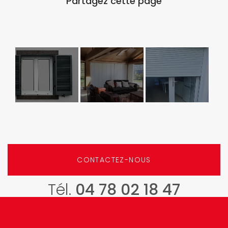
Installation
Store
Volets
de volets
intérieur
Roulants
battants
paroi
Sécurisés
pour
Japonaise
Profalux à
sécuriser une
Charbonnières
CONTACTEZ-NOUS
maison à
Craponne
Tél.
04 78 02 18 47